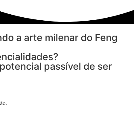
ndo a arte milenar do Feng
encialidades?
otencial passível de ser
ão.